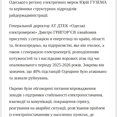
Одеського регіону електричних мереж Юрій ГУЗЕМА
та керівники структурних підрозділів
райдержадміністрації.
Генеральний директор АТ ДТЕК «Одеські
електромережі» Дмитро ГРИГОР’ЄВ ознайомив
присутніх з ситуацією в енергетиці по країні, області
та, безпосередньо, на підприємстві, яке він очолює, а
також з генерацією електроенергії, розподіленням
потужностей та з наслідками ворожих атак під час
опалювального періоду 2025-2026 років. Зокрема він
зазначив, що 40% підстанцій Одещини було атаковано
та зазнали руйнувань.
Окремо були обговорені питання впровадження
заходів з підтримки стабільності електропостачання,
взаємодії та комунікації, покращення сервісу,
реагування на аварійні ситуації, розв’язання проблем
із електропостачанням у населених пунктах, де