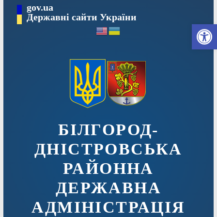
Перейти
gov.ua
до
Державні сайти України
Ві
вмісту
БІЛГОРОД-
ДНІСТРОВСЬКА
РАЙОННА
ДЕРЖАВНА
АДМІНІСТРАЦІЯ