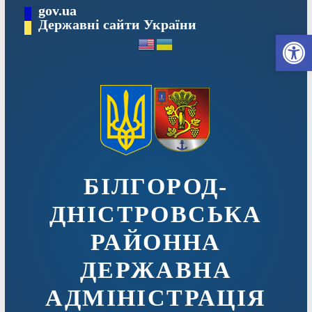
Перейти
gov.ua
до
Державні сайти України
Ві
вмісту
БІЛГОРОД-
ДНІСТРОВСЬКА
РАЙОННА
ДЕРЖАВНА
АДМІНІСТРАЦІЯ