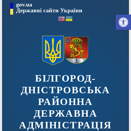
Перейти
gov.ua
до
Державні сайти України
Ві
вмісту
БІЛГОРОД-
ДНІСТРОВСЬКА
РАЙОННА
ДЕРЖАВНА
АДМІНІСТРАЦІЯ