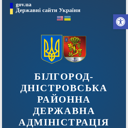
Перейти
gov.ua
до
Державні сайти України
Ві
вмісту
БІЛГОРОД-
ДНІСТРОВСЬКА
РАЙОННА
ДЕРЖАВНА
АДМІНІСТРАЦІЯ