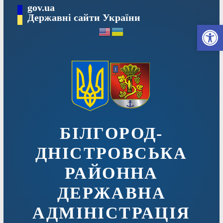
Перейти
gov.ua
до
Державні сайти України
Ві
вмісту
БІЛГОРОД-
ДНІСТРОВСЬКА
РАЙОННА
ДЕРЖАВНА
АДМІНІСТРАЦІЯ