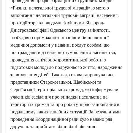
проведення профінформаційних групових заходів
«Ризики нелегальної трудової міграції», з метою
запобігання нелегальній трудовій міграції населення,
протидії торгівлі людьми фахівцями Білгород-
Дністровської філії Одеського центру зайнятості,
розбудови спроможності працівників первинної
медичної допомоги у наданні послуг особам, що
постраждали від гендерно-зумовленого насильства,
проведення санітарно-просвітницької роботи з
підготовки молоді до подружнього життя, народження
та виховання дітей. Також до слова запрошувались
представники Старокозацької, Шабівської та
Сергіївської територіальних громад, які інформували
учасників засідання про випадки насильства на
території їх громад та про роботу, щодо запобігання в
подальшому таких ганебних ситуацій.За результатами
проведення Координаційної ради було надано ряд
доручень та прийнято відповідні рішення.