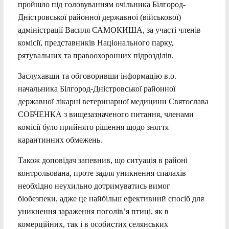
пройшло під головуванням очільника Білгород-
Дністровської районної державної (військової)
адміністрації Василя САМОКИША, за участі членів
комісії, представників Національного парку,
рятувальних та правоохоронних підрозділів.
Заслухавши та обговоривши інформацію в.о.
начальника Білгород-Дністровської районної
державної лікарні ветеринарної медицини Святослава
СОБЧЕНКА з вищезазначеного питання, членами
комісії було прийнято рішення щодо зняття
карантинних обмежень.
Також доповідач запевнив, що ситуація в районі
контрольована, проте задля уникнення спалахів
необхідно неухильно дотримуватись вимог
біобезпеки, адже це найбільш ефективний спосіб для
уникнення зараження поголів’я птиці, як в
комерційних, так і в особистих селянських