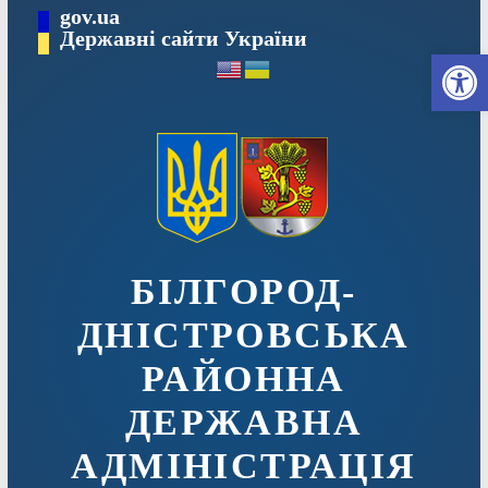
Перейти
gov.ua
до
Державні сайти України
Ві
вмісту
БІЛГОРОД-
ДНІСТРОВСЬКА
РАЙОННА
ДЕРЖАВНА
АДМІНІСТРАЦІЯ