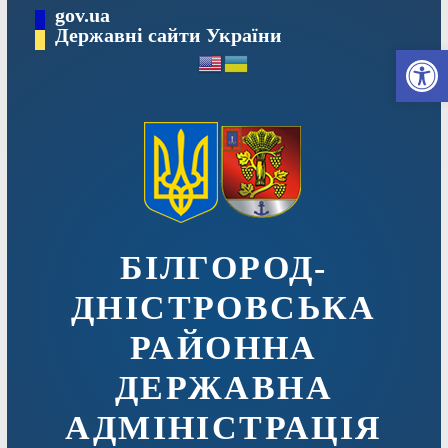
Перейти
gov.ua
до
Державні сайти України
Ві
вмісту
БІЛГОРОД-
ДНІСТРОВСЬКА
РАЙОННА
ДЕРЖАВНА
АДМІНІСТРАЦІЯ