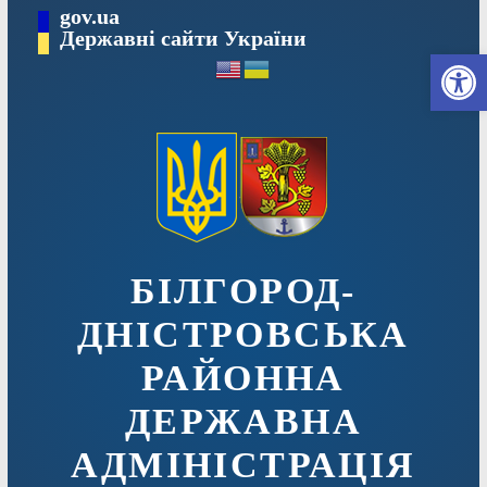
Перейти
gov.ua
до
Державні сайти України
Ві
вмісту
БІЛГОРОД-
ДНІСТРОВСЬКА
РАЙОННА
ДЕРЖАВНА
АДМІНІСТРАЦІЯ