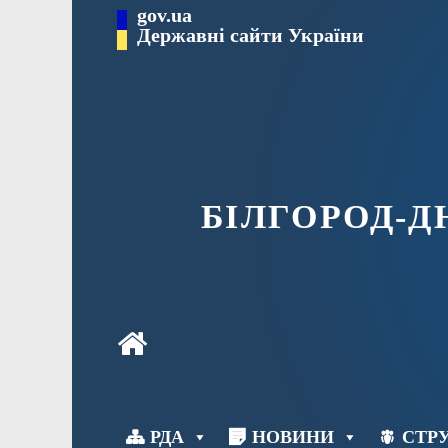
Перейти
gov.ua
до
Державні сайти України
вмісту
БІЛГОРОД-
РДА
НОВИНИ
СТРУ