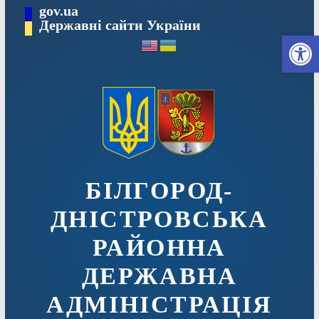
Перейти
gov.ua
до
Державні сайти України
Ві
вмісту
БІЛГОРОД-
ДНІСТРОВСЬКА
РАЙОННА
ДЕРЖАВНА
АДМІНІСТРАЦІЯ