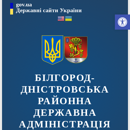
Перейти
gov.ua
до
Державні сайти України
Ві
вмісту
БІЛГОРОД-
ДНІСТРОВСЬКА
РАЙОННА
ДЕРЖАВНА
АДМІНІСТРАЦІЯ