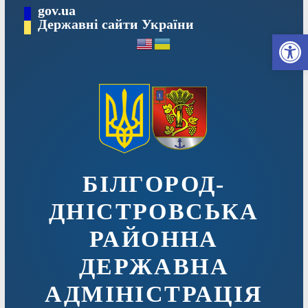
Перейти
gov.ua
до
Державні сайти України
Ві
вмісту
БІЛГОРОД-
ДНІСТРОВСЬКА
РАЙОННА
ДЕРЖАВНА
АДМІНІСТРАЦІЯ