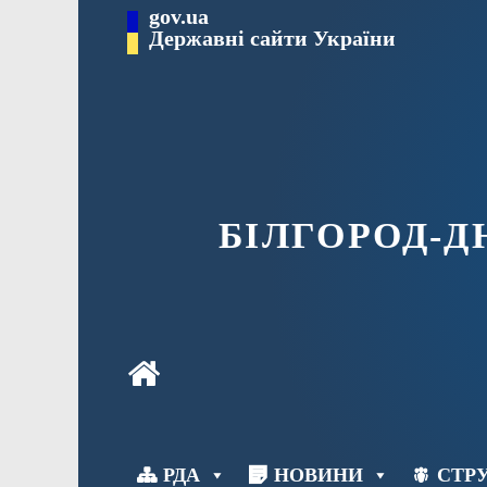
Перейти
gov.ua
до
Державні сайти України
вмісту
БІЛГОРОД-
РДА
НОВИНИ
СТРУ