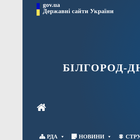
Перейти
gov.ua
до
Державні сайти України
вмісту
БІЛГОРОД-
РДА
НОВИНИ
СТРУ