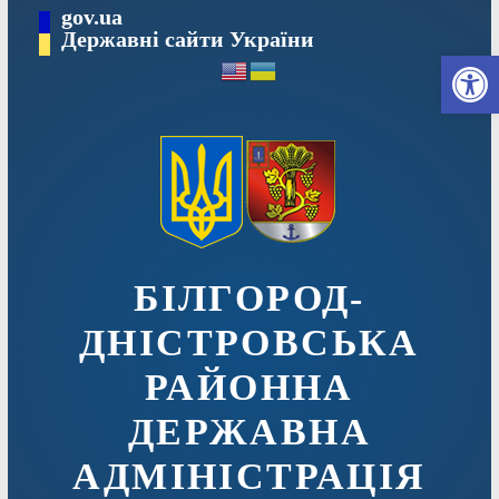
Перейти
gov.ua
до
Державні сайти України
Ві
вмісту
БІЛГОРОД-
ДНІСТРОВСЬКА
РАЙОННА
ДЕРЖАВНА
АДМІНІСТРАЦІЯ