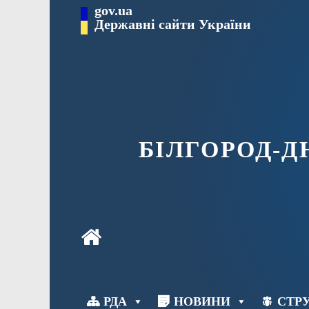
Перейти
gov.ua
до
Державні сайти України
вмісту
БІЛГОРОД-
РДА
НОВИНИ
СТРУ