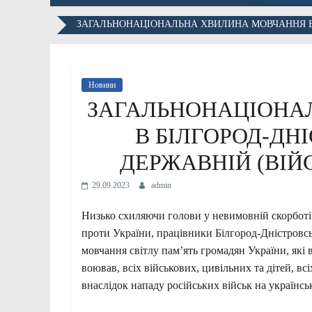
ЗАГАЛЬНОНАЦІОНАЛЬНА ХВИЛИНА МОВЧАННЯ В Б
Новини
ЗАГАЛЬНОНАЦІОНА
В БІЛГОРОД-ДН
ДЕРЖАВНІЙ (ВІЙС
29.09.2023
admin
Низько схиляючи голови у невимовній скорботі з
проти України, працівники Білгород-Дністровсь
мовчання світлу пам’ять громадян України, які в
воював, всіх військових, цивільних та дітей, вс
внаслідок нападу російських військ на українські