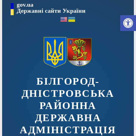
Перейти
gov.ua
до
Державні сайти України
Ві
вмісту
БІЛГОРОД-
ДНІСТРОВСЬКА
РАЙОННА
ДЕРЖАВНА
АДМІНІСТРАЦІЯ