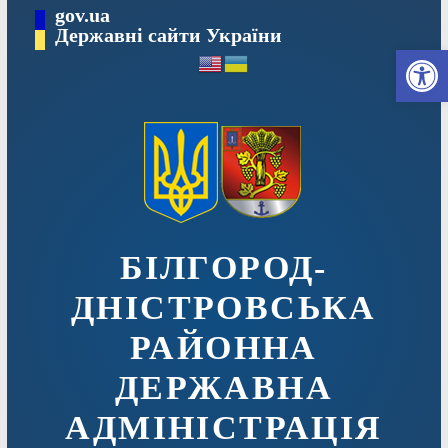
Перейти
gov.ua
до
Державні сайти України
Ві
вмісту
БІЛГОРОД-
ДНІСТРОВСЬКА
РАЙОННА
ДЕРЖАВНА
АДМІНІСТРАЦІЯ