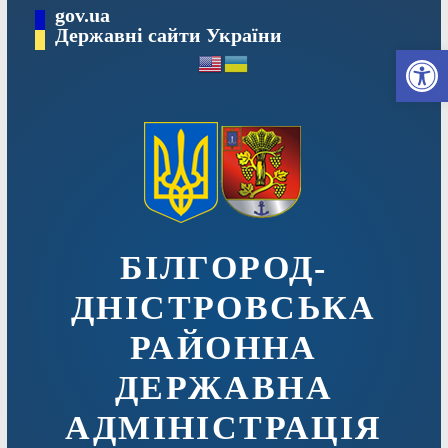
Перейти
gov.ua
до
Державні сайти України
Ві
вмісту
БІЛГОРОД-
ДНІСТРОВСЬКА
РАЙОННА
ДЕРЖАВНА
АДМІНІСТРАЦІЯ