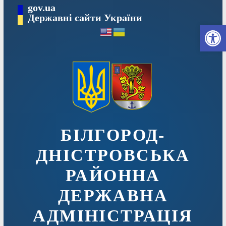
Перейти
gov.ua
до
Державні сайти України
Ві
вмісту
БІЛГОРОД-
ДНІСТРОВСЬКА
РАЙОННА
ДЕРЖАВНА
АДМІНІСТРАЦІЯ