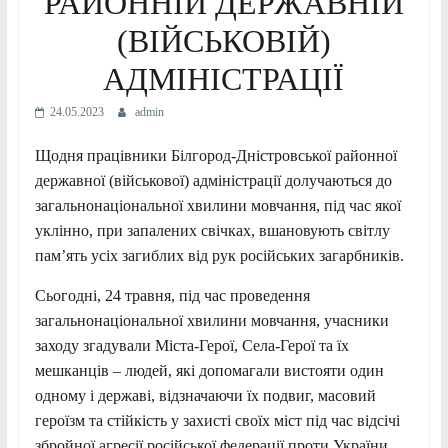
РАЙОННІЙ ДЕРЖАВНІЙ
(ВІЙСЬКОВІЙ)
АДМІНІСТРАЦІЇ
24.05.2023
admin
Щодня працівники Білгород-Дністровської районної
державної (військової) адміністрації долучаються до
загальнонаціональної хвилини мовчання, під час якої
уклінно, при запалених свічках, вшановують світлу
пам’ять усіх загиблих від рук російських загарбників.
Сьогодні, 24 травня, під час проведення
загальнонаціональної хвилини мовчання, учасники
заходу згадували Міста-Герої, Села-Герої та їх
мешканців – людей, які допомагали вистояти один
одному і державі, відзначаючи їх подвиг, масовий
героїзм та стійкість у захисті своїх міст під час відсічі
збройної агресії російської федерації проти України..