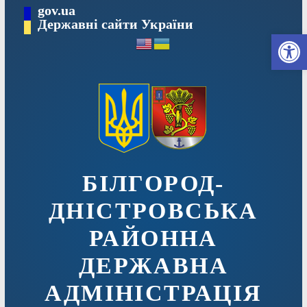
Перейти
gov.ua
до
Державні сайти України
Ві
вмісту
БІЛГОРОД-
ДНІСТРОВСЬКА
РАЙОННА
ДЕРЖАВНА
АДМІНІСТРАЦІЯ