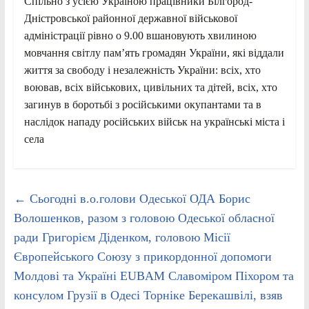
Спільно з усією Україною працівники Білгород-
Дністровської районної державної військової
адміністрації рівно о 9.00 вшановують хвилиною
мовчання світлу пам’ять громадян України, які віддали
життя за свободу і незалежність України: всіх, хто
воював, всіх військових, цивільних та дітей, всіх, хто
загинув в боротьбі з російськими окупантами та в
наслідок нападу російських військ на українські міста і
села
←
Сьогодні в.о.голови Одеської ОДА Борис
Волошенков, разом з головою Одеської обласної
ради Григорієм Діденком, головою Місії
Європейського Союзу з прикордонної допомоги
Молдові та Україні EUBAM Славоміром Піхором та
консулом Грузії в Одесі Торніке Берекашвілі, взяв