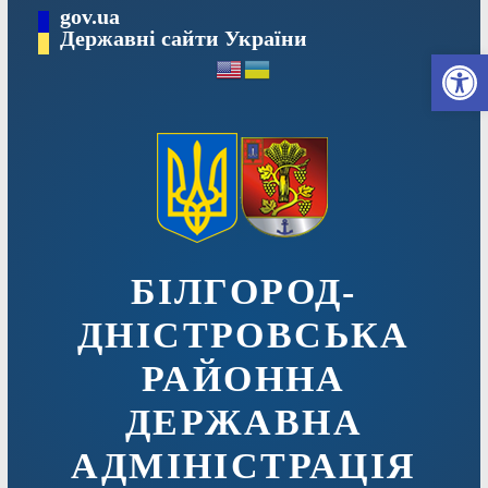
Перейти
gov.ua
до
Державні сайти України
Ві
вмісту
БІЛГОРОД-
ДНІСТРОВСЬКА
РАЙОННА
ДЕРЖАВНА
АДМІНІСТРАЦІЯ