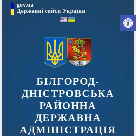
Перейти
gov.ua
до
Державні сайти України
Ві
вмісту
БІЛГОРОД-
ДНІСТРОВСЬКА
РАЙОННА
ДЕРЖАВНА
АДМІНІСТРАЦІЯ