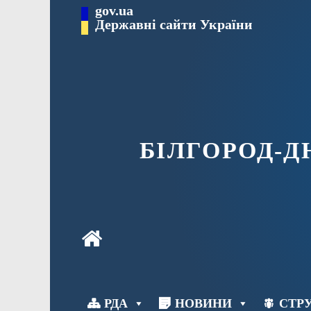
Перейти
gov.ua
до
Державні сайти України
вмісту
БІЛГОРОД-
РДА
НОВИНИ
СТРУ