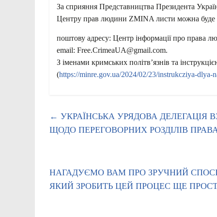
За сприяння Представництва Президента Украї
Центру прав людини ZMINA листи можна буде н
поштову адресу: Центр інформації про права люд
email: Free.CrimeaUA@gmail.com.
З іменами кримських політвʼязнів та інструкці
(
https://minre.gov.ua/2024/02/23/instrukcziya-dlya
←
УКРАЇНСЬКА УРЯДОВА ДЕЛЕГАЦІЯ В
ЩОДО ПЕРЕГОВОРНИХ РОЗДІЛІВ ПРАВ
НАГАДУЄМО ВАМ ПРО ЗРУЧНИЙ СПОСІБ
ЯКИЙ ЗРОБИТЬ ЦЕЙ ПРОЦЕС ЩЕ ПРО