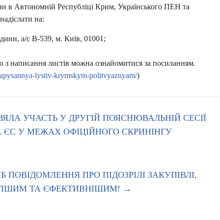
ни в Автономній Республіці Крим, Українського ПЕН та
адіслати на:
ини, а/с В-539, м. Київ, 01001;
єю з написання листів можна ознайомитися за посиланням.
-napysannya-lystiv-krymskym-politvyaznyam/
)
ЗЯЛА УЧАСТЬ У ДРУГІЙ ПОЯСНЮВАЛЬНІЙ СЕСІЇ
А ЄС У МЕЖАХ ОФІЦІЙНОГО СКРИНІНГУ
 ПОВІДОМЛЕННЯ ПРО ПІДОЗРІЛІ ЗАКУПІВЛІ,
СТІШИМ ТА ЄФЕКТИВНІШИМ!
→