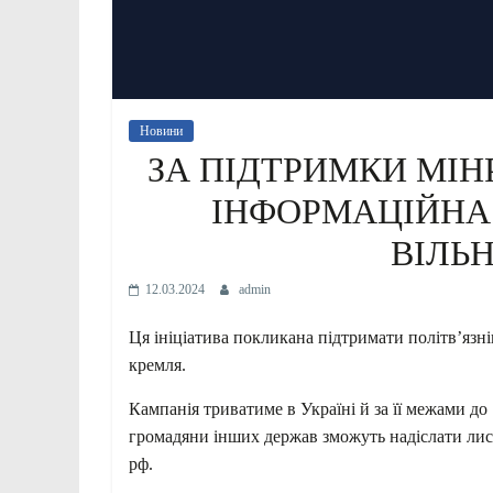
Новини
ЗА ПІДТРИМКИ МІН
ІНФОРМАЦІЙНА
ВІЛЬ
12.03.2024
admin
Ця ініціатива покликана підтримати політв’язні
кремля.
Кампанія триватиме в Україні й за її межами до
громадяни інших держав зможуть надіслати лис
рф.