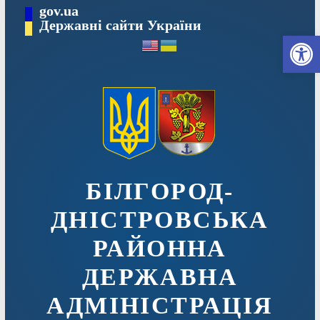
Перейти
gov.ua
до
Державні сайти України
Ві
вмісту
БІЛГОРОД-
ДНІСТРОВСЬКА
РАЙОННА
ДЕРЖАВНА
АДМІНІСТРАЦІЯ