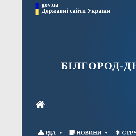
Перейти
gov.ua
до
Державні сайти України
вмісту
БІЛГОРОД-
РДА
НОВИНИ
СТРУ