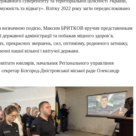
державного суверенітету та територіальної цілісності України,
мужність та відвагу». Влітку 2022 року загін передислоковано
у з визначною подією, Максим БРИТКОВ вручив представникам
 державної адміністрації та побажав міцного здоров’я,
ях, прекрасних звершень, сил, оптимізму, родинного затишку,
енні нашої вільної і квітучої держави.
ривітати ювілярів, начальник Регіонального управління
секретар Білгород-Дністровської міської ради Олександр