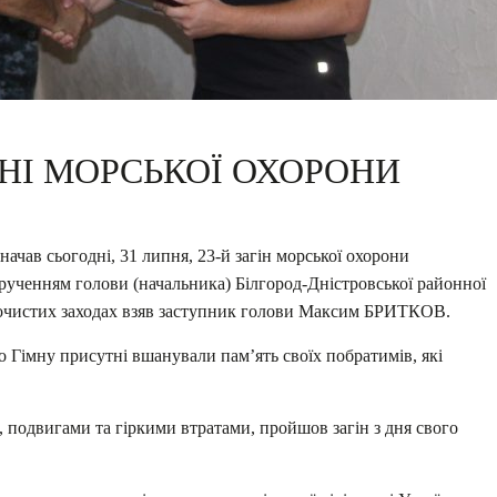
НІ МОРСЬКОЇ ОХОРОНИ
начав сьогодні, 31 липня, 23-й загін морської охорони
рученням голови (начальника) Білгород-Дністровської районної
 урочистих заходах взяв заступник голови Максим БРИТКОВ.
Гімну присутні вшанували пам’ять своїх побратимів, які
 подвигами та гіркими втратами, пройшов загін з дня свого