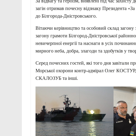
За відвагу та героїзм, виявлені під час захисту 
загін отримав почесну відзнаку Президента «За 
до Білгорода-Дністровського.
Вітаючи керівництво та особовий склад загон
загону грамоти Білгород-Дністровської районної
невичерпної енергії та наснаги в усіх починанн
мирного неба, добра, злагоди та здобутків у твор
Серед почесних гостей, які того дня завітали п
Морської охорони контр-адмірал Олег КОСТУР, 
СКАЛОЗУБ та інші.