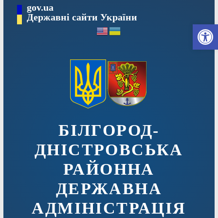
Перейти
gov.ua
до
Державні сайти України
Ві
вмісту
БІЛГОРОД-
ДНІСТРОВСЬКА
РАЙОННА
ДЕРЖАВНА
АДМІНІСТРАЦІЯ