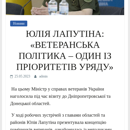
Новини
ЮЛІЯ ЛАПУТІНА:
«ВЕТЕРАНСЬКА
ПОЛІТИКА – ОДИН ІЗ
ПРІОРИТЕТІВ УРЯДУ»
25.05.2023
admin
На цьому Міністр у справах ветеранів України
наголосила під час візиту до Дніпропетровської та
Донецької областей.
У ході робочих зустрічей з главами областей та
районів Юлія Лапутіна презентувала концепцію
помічників ветеранів, ознайомилась із методиками