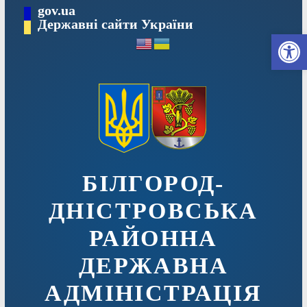
Перейти
gov.ua
до
Державні сайти України
Ві
вмісту
БІЛГОРОД-
ДНІСТРОВСЬКА
РАЙОННА
ДЕРЖАВНА
АДМІНІСТРАЦІЯ