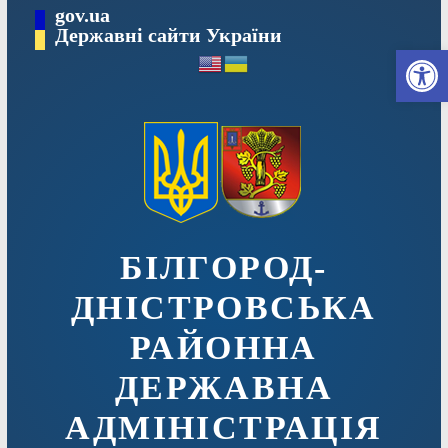
Перейти
gov.ua
до
Державні сайти України
Ві
вмісту
БІЛГОРОД-
ДНІСТРОВСЬКА
РАЙОННА
ДЕРЖАВНА
АДМІНІСТРАЦІЯ