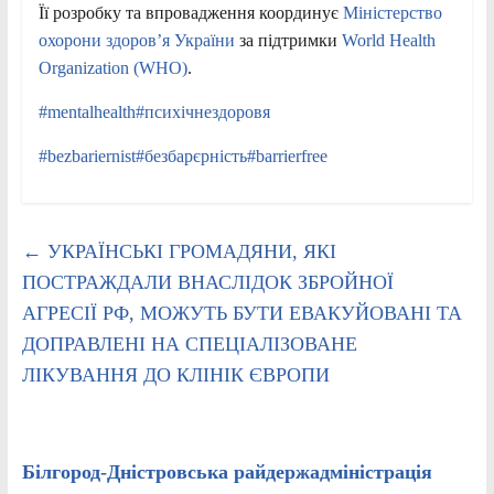
Її розробку та впровадження координує
Міністерство
охорони здоров’я України
за підтримки
World Health
Organization (WHO)
.
#mentalhealth
#психічнездоровя
#bezbariernist
#безбарєрність
#barrierfree
←
УКРАЇНСЬКІ ГРОМАДЯНИ, ЯКІ
ПОСТРАЖДАЛИ ВНАСЛІДОК ЗБРОЙНОЇ
АГРЕСІЇ РФ, МОЖУТЬ БУТИ ЕВАКУЙОВАНІ ТА
ДОПРАВЛЕНІ НА СПЕЦІАЛІЗОВАНЕ
ЛІКУВАННЯ ДО КЛІНІК ЄВРОПИ
Білгород-Дністровська райдержадміністрація