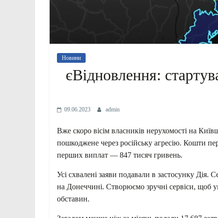
Новини
єВідновлення: стартув
09.06.2023
admin
Вже скоро вісім власників нерухомості на Київ
пошкоджене через російську агресію. Кошти пере
перших виплат — 847 тисяч гривень.
Усі схвалені заяви подавали в застосунку Дія. 
на Донеччині. Створюємо зручні сервіси, щоб у
обставин.