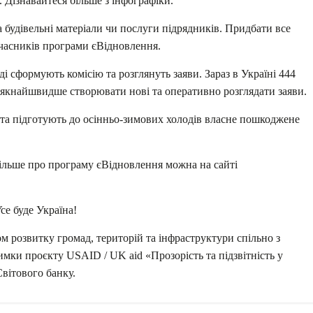
. Дізнавайтеся більше з інфографіки.
будівельні матеріали чи послуги підрядників. Придбати все
учасників програми єВідновлення.
ді сформують комісію та розглянуть заяви. Зараз в Україні 444
 якнайшвидше створювати нові та оперативно розглядати заяви.
 та підготують до осінньо-зимових холодів власне пошкоджене
 більше про програму єВідновлення можна на сайті
се буде Україна!
 розвитку громад, територій та інфраструктури спільно з
имки проєкту USAID / UK aid «Прозорість та підзвітність у
вітового банку.