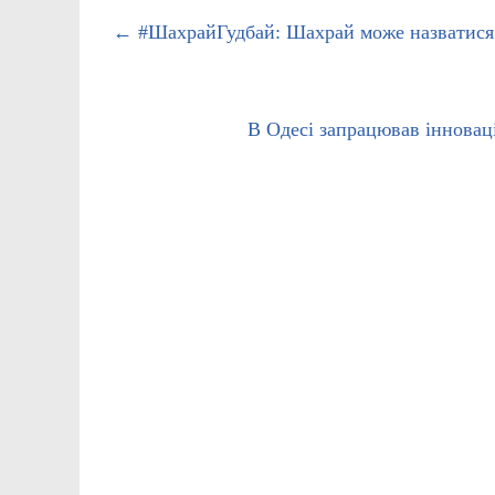
←
#ШахрайГудбай: Шахрай може назватися 
В Одесі запрацював інновац