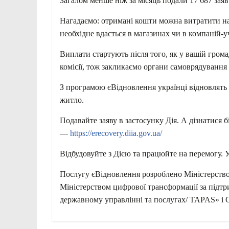
Загалом менше ніж за місяць подали 17 687 заяв
Нагадаємо: отримані кошти можна витратити на 
необхідне вдасться в магазинах чи в компаній-
Виплати стартують після того, як у вашій грома
комісії, тож закликаємо органи самоврядування
З програмою єВідновлення українці відновлять
житло.
Подавайте заяву в застосунку Дія. А дізнатися
—
https://erecovery.diia.gov.ua/
Відбудовуйте з Дією та працюйте на перемогу. У
Послугу єВідновлення розроблено Міністерством
Міністерством цифрової трансформації за підтр
державному управлінні та послугах/ TAPAS» і С