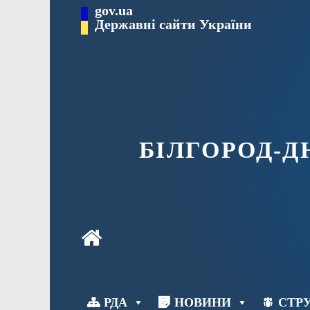
Перейти
gov.ua
до
Державні сайти України
вмісту
БІЛГОРОД-
РДА
НОВИНИ
СТРУ