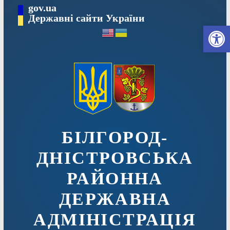
Перейти
gov.ua
до
Державні сайти України
Ві
вмісту
БІЛГОРОД-
ДНІСТРОВСЬКА
РАЙОННА
ДЕРЖАВНА
АДМІНІСТРАЦІЯ