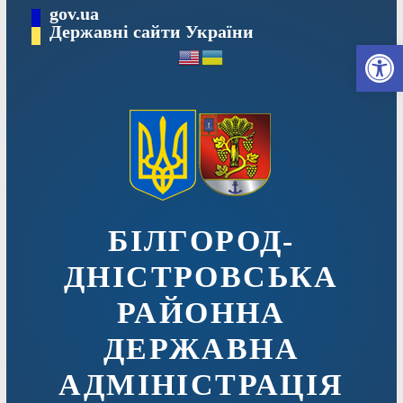
Перейти
gov.ua
до
Державні сайти України
Ві
вмісту
БІЛГОРОД-
ДНІСТРОВСЬКА
РАЙОННА
ДЕРЖАВНА
АДМІНІСТРАЦІЯ