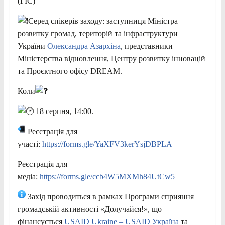
(ГІС)
Серед спікерів заходу: заступниця Міністра
розвитку громад, територій та інфраструктури
України
Олександра Азархіна
, представники
Міністерства відновлення, Центру розвитку інновацій
та Проєктного офісу DREAM.
Коли
18 серпня, 14:00.
Реєстрація для
участі:
https://forms.gle/YaXFV3kerYsjDBPLA
Реєстрація для
медіа:
https://forms.gle/ccb4W5MXMh84UtCw5
Захід проводиться в рамках Програми сприяння
громадській активності «Долучайся!», що
фінансується
USAID Ukraine – USAID Україна
та