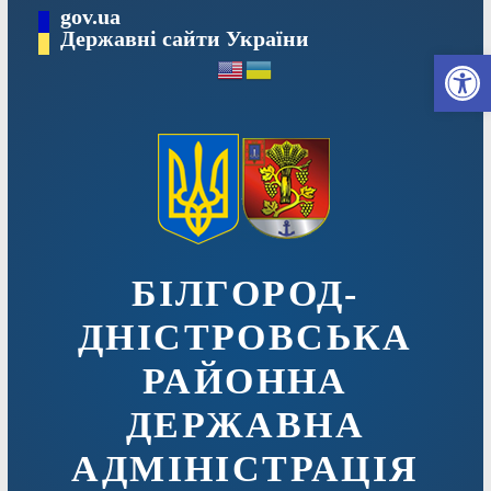
Перейти
gov.ua
до
Державні сайти України
Ві
вмісту
БІЛГОРОД-
ДНІСТРОВСЬКА
РАЙОННА
ДЕРЖАВНА
АДМІНІСТРАЦІЯ