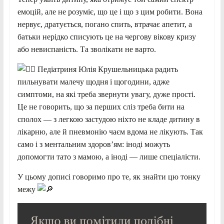
емоцій, але не розуміє, що це і що з цим робити. Вона
нервує, дратується, погано спить, втрачає апетит, а
батьки нерідко списують це на
чергову вікову кризу
або невиспаність. Та зволікати не варто.
Педіатриня Юлія Крушельницька радить
пильнувати малечу щодня і щогодини, адже
симптоми, на які треба звернути увагу, дуже прості.
Це не говорить, що за перших сліз треба бити на
сполох — з легкою застудою ніхто не кладе дитину в
лікарню, але й пневмонію чаєм вдома не лікують. Так
само і з ментальним здоров’ям: іноді можуть
допомогти тато з мамою, а іноді — лише спеціалісти.
У цьому дописі говоримо про те, як знайти цю тонку
межу