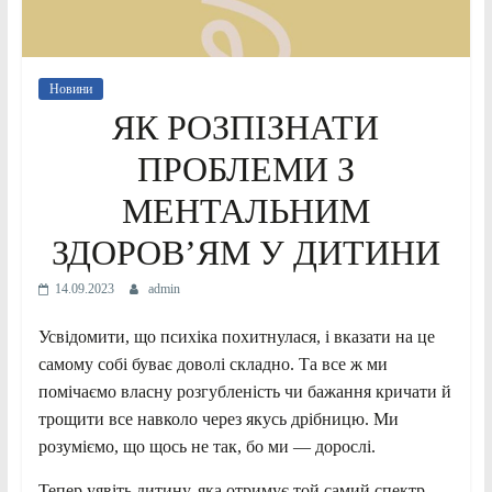
Новини
ЯК РОЗПІЗНАТИ
ПРОБЛЕМИ З
МЕНТАЛЬНИМ
ЗДОРОВ’ЯМ У ДИТИНИ
14.09.2023
admin
Усвідомити, що психіка похитнулася, і вказати на це
самому собі буває доволі складно. Та все ж ми
помічаємо власну розгубленість чи бажання кричати й
трощити все навколо через якусь дрібницю. Ми
розуміємо, що щось не так, бо ми — дорослі.
Тепер уявіть дитину, яка отримує той самий спектр