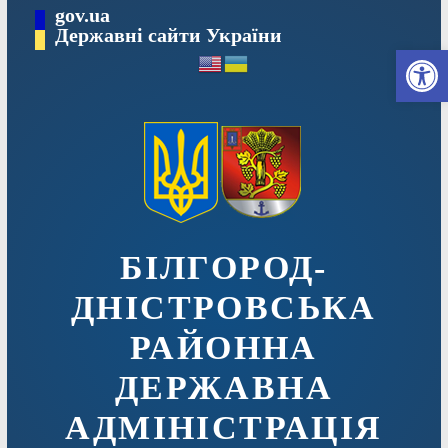
Перейти
gov.ua
до
Державні сайти України
Ві
вмісту
БІЛГОРОД-
ДНІСТРОВСЬКА
РАЙОННА
ДЕРЖАВНА
АДМІНІСТРАЦІЯ