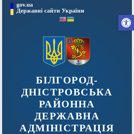
Перейти
gov.ua
до
Державні сайти України
Ві
вмісту
БІЛГОРОД-
ДНІСТРОВСЬКА
РАЙОННА
ДЕРЖАВНА
АДМІНІСТРАЦІЯ