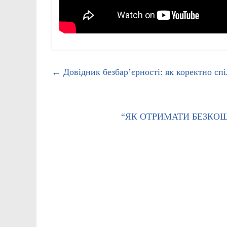
←
Довідник безбарʼєрності: як коректно сп
“ЯК ОТРИМАТИ БЕЗКО