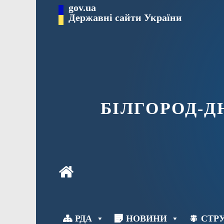
Перейти
gov.ua
до
Державні сайти України
вмісту
БІЛГОРОД-
РДА
НОВИНИ
СТРУ