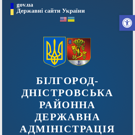
Перейти
gov.ua
до
Державні сайти України
Ві
вмісту
БІЛГОРОД-
ДНІСТРОВСЬКА
РАЙОННА
ДЕРЖАВНА
АДМІНІСТРАЦІЯ