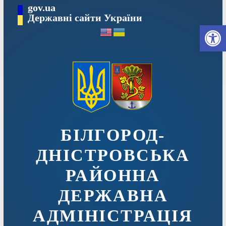
Перейти
gov.ua
до
Державні сайти України
Ві
вмісту
БІЛГОРОД-
ДНІСТРОВСЬКА
РАЙОННА
ДЕРЖАВНА
АДМІНІСТРАЦІЯ