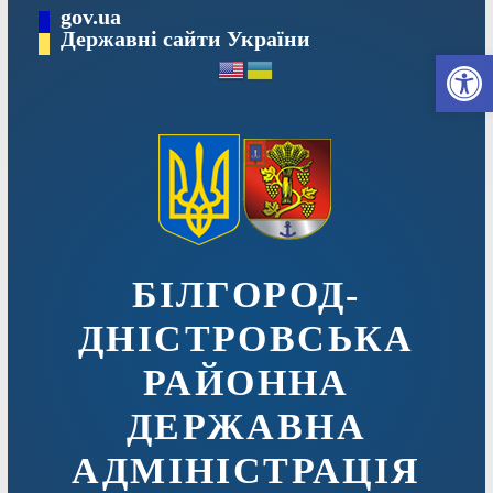
Перейти
gov.ua
до
Державні сайти України
Ві
вмісту
БІЛГОРОД-
ДНІСТРОВСЬКА
РАЙОННА
ДЕРЖАВНА
АДМІНІСТРАЦІЯ