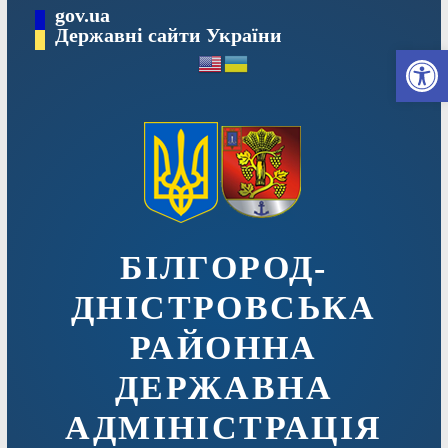
Перейти
gov.ua
до
Державні сайти України
Ві
вмісту
БІЛГОРОД-
ДНІСТРОВСЬКА
РАЙОННА
ДЕРЖАВНА
АДМІНІСТРАЦІЯ