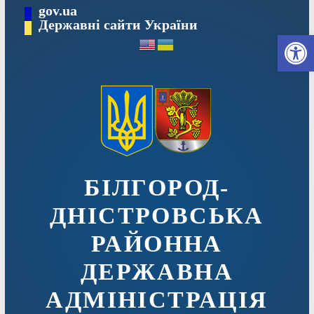
Перейти
gov.ua
до
Державні сайти України
Ві
вмісту
БІЛГОРОД-
ДНІСТРОВСЬКА
РАЙОННА
ДЕРЖАВНА
АДМІНІСТРАЦІЯ