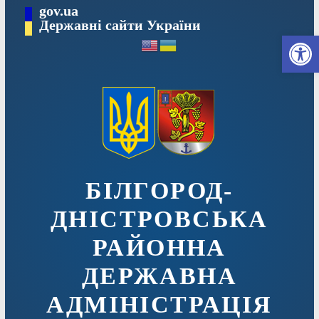
Перейти
gov.ua
до
Державні сайти України
Ві
вмісту
БІЛГОРОД-
ДНІСТРОВСЬКА
РАЙОННА
ДЕРЖАВНА
АДМІНІСТРАЦІЯ