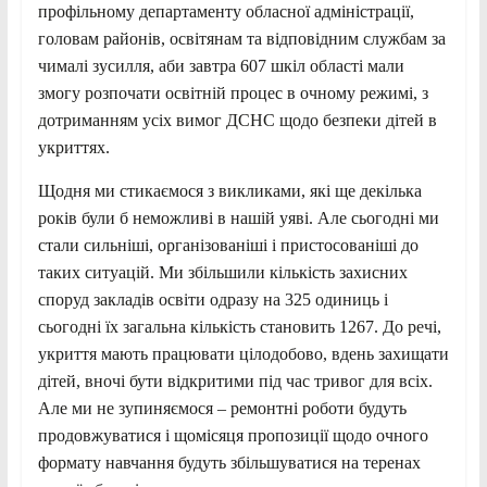
профільному департаменту обласної адміністрації,
головам районів, освітянам та відповідним службам за
чималі зусилля, аби завтра 607 шкіл області мали
змогу розпочати освітній процес в очному режимі, з
дотриманням усіх вимог ДСНС щодо безпеки дітей в
укриттях.
Щодня ми стикаємося з викликами, які ще декілька
років були б неможливі в нашій уяві. Але сьогодні ми
стали сильніші, організованіші і пристосованіші до
таких ситуацій. Ми збільшили кількість захисних
споруд закладів освіти одразу на 325 одиниць і
сьогодні їх загальна кількість становить 1267. До речі,
укриття мають працювати цілодобово, вдень захищати
дітей, вночі бути відкритими під час тривог для всіх.
Але ми не зупиняємося – ремонтні роботи будуть
продовжуватися і щомісяця пропозиції щодо очного
формату навчання будуть збільшуватися на теренах