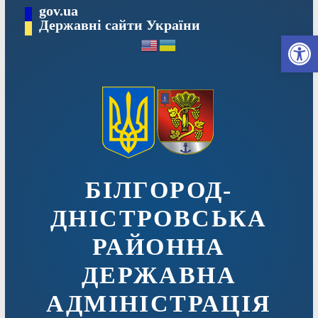
Перейти
gov.ua
до
Державні сайти України
Ві
вмісту
БІЛГОРОД-
ДНІСТРОВСЬКА
РАЙОННА
ДЕРЖАВНА
АДМІНІСТРАЦІЯ