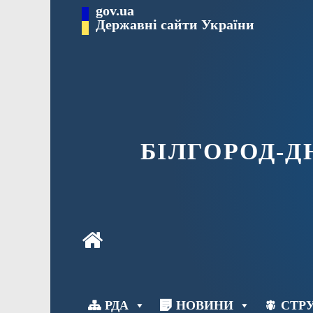
Перейти
gov.ua
до
Державні сайти України
вмісту
БІЛГОРОД-
РДА
НОВИНИ
СТРУ