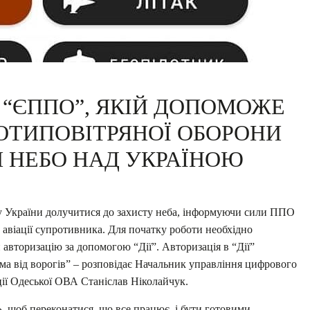
“ЄППО”, ЯКІЙ ДОПОМОЖЕ
ОТИПОВІТРЯНОЇ ОБОРОНИ
 НЕБО НАД УКРАЇНОЮ
 України долучитися до захисту неба, інформуючи сили ППО
о авіації супротивника. Для початку роботи необхідно
авторизацію за допомогою “Дії”. Авторизація в “Дії”
а від ворогів” – розповідає Начальник
управління цифрового
ії Одеської ОВА Станіслав Ніколайчук.
, щоб переконатися, що все працює, і бути готовими