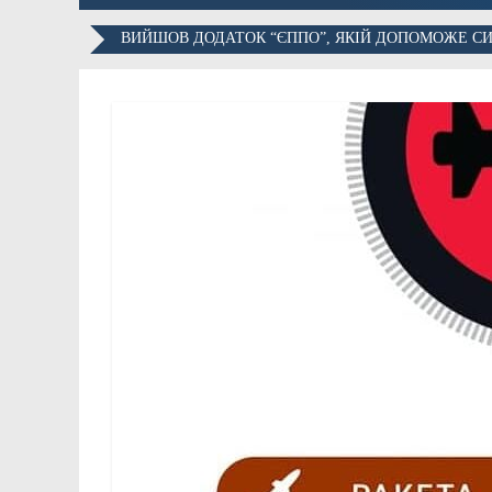
ВИЙШОВ ДОДАТОК “ЄППО”, ЯКІЙ ДОПОМОЖЕ СИ