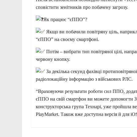
сповістити зенітників про побачену загрозу.
Як працює “єППО”?
Якщо ви побачили повітряну ціль, наприкла
“єППО” на своєму смартфоні.
Потім – вибрати тип повітряної цілі, напр
червону кнопку.
За декілька секунд фахівці протиповітряно
радіолокаційну інформацію з військових РЛС.
“Враховуючи результати роботи сил ППО, дода
єППО на свій смартфон ви можете допомогти ЗС
конструкторська група Технарі, уже пройшла в
PlayMarket. Також вже доступна версія й для iO