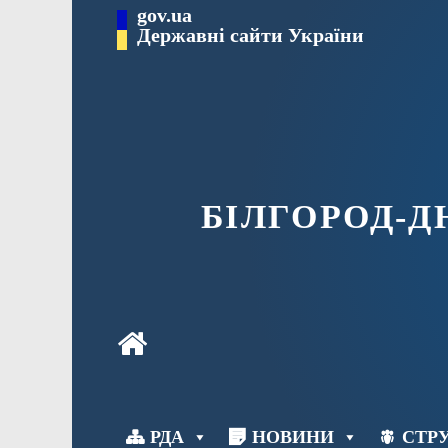
Перейти
gov.ua
до
Державні сайти України
вмісту
БІЛГОРОД-
РДА
НОВИНИ
СТРУ