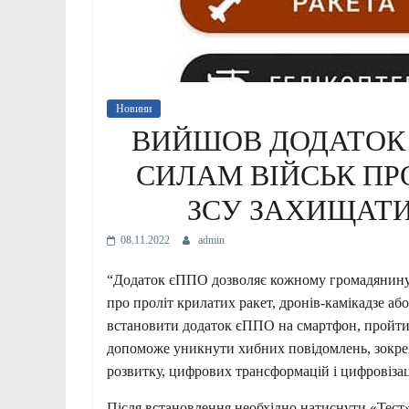
Новини
ВИЙШОВ ДОДАТОК 
СИЛАМ ВІЙСЬК ПР
ЗСУ ЗАХИЩАТИ
08.11.2022
admin
“Додаток єППО дозволяє кожному громадянину
про проліт крилатих ракет, дронів-камікадзе аб
встановити додаток єППО на смартфон, пройти 
допоможе уникнути хибних повідомлень, зокрем
розвитку, цифрових трансформацій і цифровізац
Після встановлення необхідно натиснути «Тест»