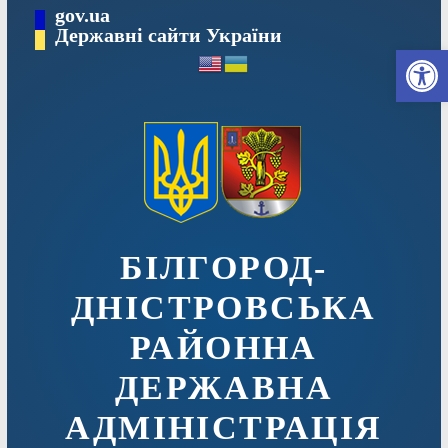
Перейти
gov.ua
до
Державні сайти України
Ві
вмісту
БІЛГОРОД-
ДНІСТРОВСЬКА
РАЙОННА
ДЕРЖАВНА
АДМІНІСТРАЦІЯ