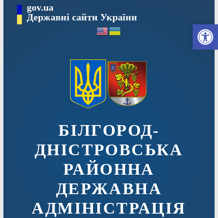
Перейти
gov.ua
до
Державні сайти України
Ві
вмісту
БІЛГОРОД-
ДНІСТРОВСЬКА
РАЙОННА
ДЕРЖАВНА
АДМІНІСТРАЦІЯ