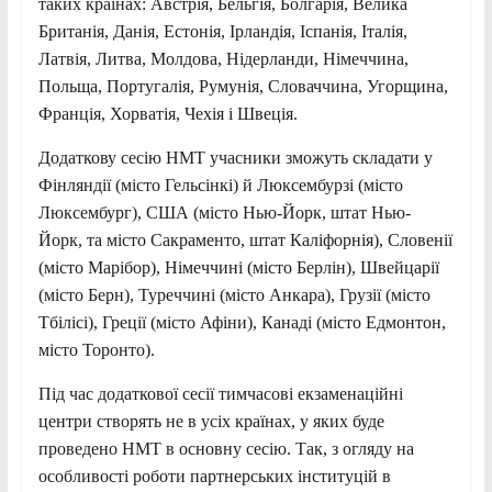
таких країнах: Австрія, Бельгія, Болгарія, Велика
Британія, Данія, Естонія, Ірландія, Іспанія, Італія,
Латвія, Литва, Молдова, Нідерланди, Німеччина,
Польща, Португалія, Румунія, Словаччина, Угорщина,
Франція, Хорватія, Чехія і Швеція.
Додаткову сесію НМТ учасники зможуть складати у
Фінляндії (місто Гельсінкі) й Люксембурзі (місто
Люксембург), США (місто Нью-Йорк, штат Нью-
Йорк, та місто Сакраменто, штат Каліфорнія), Словенії
(місто Марібор), Німеччині (місто Берлін), Швейцарії
(місто Берн), Туреччині (місто Анкара), Грузії (місто
Тбілісі), Греції (місто Афіни), Канаді (місто Едмонтон,
місто Торонто).
Під час додаткової сесії тимчасові екзаменаційні
центри створять не в усіх країнах, у яких буде
проведено НМТ в основну сесію. Так, з огляду на
особливості роботи партнерських інституцій в