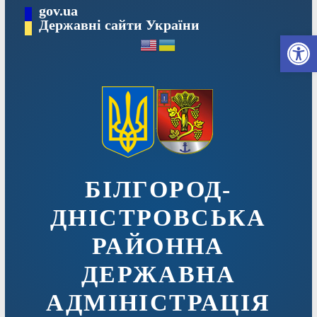
Перейти
gov.ua
до
Державні сайти України
Ві
вмісту
БІЛГОРОД-
ДНІСТРОВСЬКА
РАЙОННА
ДЕРЖАВНА
АДМІНІСТРАЦІЯ