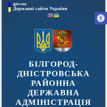
Перейти
gov.ua
до
Державні сайти України
Ві
вмісту
БІЛГОРОД-
ДНІСТРОВСЬКА
РАЙОННА
ДЕРЖАВНА
АДМІНІСТРАЦІЯ