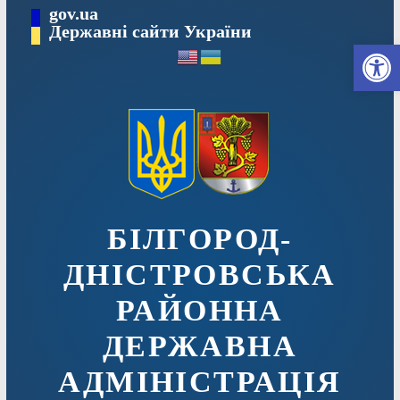
Перейти
gov.ua
до
Державні сайти України
Ві
вмісту
БІЛГОРОД-
ДНІСТРОВСЬКА
РАЙОННА
ДЕРЖАВНА
АДМІНІСТРАЦІЯ